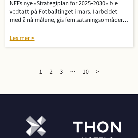
NFFs nye «Strategiplan for 2025-2030» ble
vedtatt på Fotballtinget i mars. I arbeidet
med å nå målene, gis fem satsningsområder…
Les mer
Sidepagineri
1
2
3
…
10
>