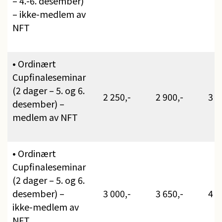
– 4.-6. desember)
– ikke-medlem av
NFT
• Ordinært
Cupfinaleseminar
(2 dager – 5. og 6.
2 250,-
2 900,-
3 5
desember) –
medlem av NFT
• Ordinært
Cupfinaleseminar
(2 dager – 5. og 6.
desember) –
3 000,-
3 650,-
4 3
ikke-medlem av
NFT