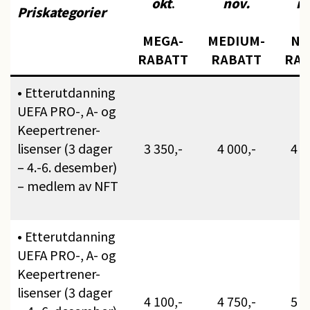
okt
.
nov.
no
Priskategorier
MEGA-
MEDIUM-
NU
RABATT
RABATT
RAB
• Etterutdanning
UEFA PRO-, A- og
Keepertrener-
lisenser (3 dager
3 350,-
4 000,-
4 6
– 4.-6. desember)
– medlem av NFT
• Etterutdanning
UEFA PRO-, A- og
Keepertrener-
lisenser (3 dager
4 100,-
4 750,-
5 4