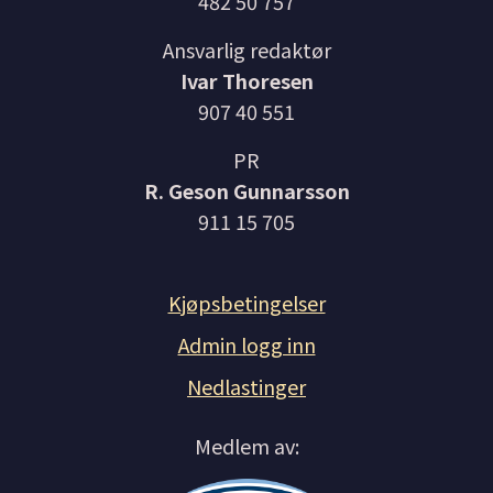
482 50 757
Ansvarlig redaktør
Ivar Thoresen
907 40 551
PR
R. Geson Gunnarsson
911 15 705
Kjøpsbetingelser
Admin logg inn
Nedlastinger
Medlem av: