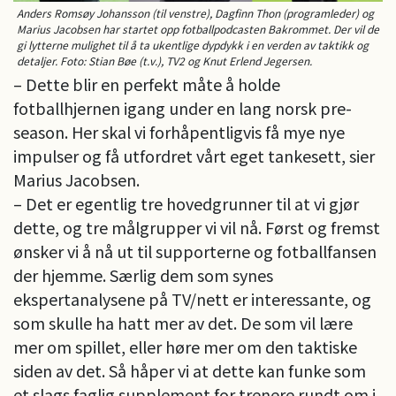
Anders Romsøy Johansson (til venstre), Dagfinn Thon (programleder) og
Marius Jacobsen har startet opp fotballpodcasten Bakrommet. Der vil de
gi lytterne mulighet til å ta ukentlige dypdykk i en verden av taktikk og
detaljer. Foto: Stian Bøe (t.v.), TV2 og Knut Erlend Jegersen.
– Dette blir en perfekt måte å holde
fotballhjernen igang under en lang norsk pre-
season. Her skal vi forhåpentligvis få mye nye
impulser og få utfordret vårt eget tankesett, sier
Marius Jacobsen.
– Det er egentlig tre hovedgrunner til at vi gjør
dette, og tre målgrupper vi vil nå. Først og fremst
ønsker vi å nå ut til supporterne og fotballfansen
der hjemme. Særlig dem som synes
ekspertanalysene på TV/nett er interessante, og
som skulle ha hatt mer av det. De som vil lære
mer om spillet, eller høre mer om den taktiske
siden av det. Så håper vi at dette kan funke som
et slags faglig supplement for trenere rundt om i