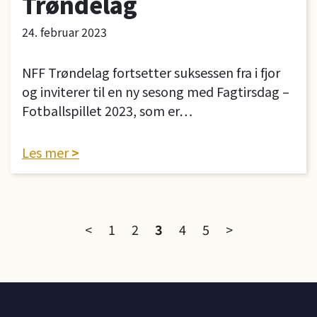
Trøndelag
24. februar 2023
NFF Trøndelag fortsetter suksessen fra i fjor
og inviterer til en ny sesong med Fagtirsdag –
Fotballspillet 2023, som er…
Les mer
Sidepagineri
<
1
2
3
4
5
>