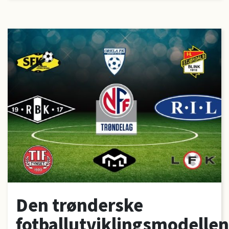
Den trønderske
fotballutviklingsmodellen