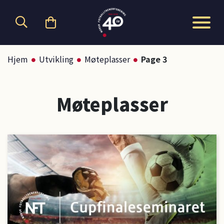
Hopp til hovedinnhold
Hjem
Utvikling
Møteplasser
Page 3
Møteplasser