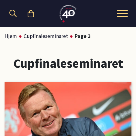
Hopp til hovedinnhold
Hjem
Cupfinaleseminaret
Page 3
Cupfinaleseminaret