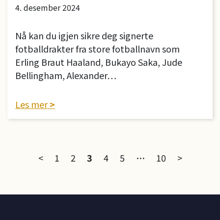
4. desember 2024
Nå kan du igjen sikre deg signerte
fotballdrakter fra store fotballnavn som
Erling Braut Haaland, Bukayo Saka, Jude
Bellingham, Alexander…
Les mer
Sidepagineri
<
1
2
3
4
5
…
10
>