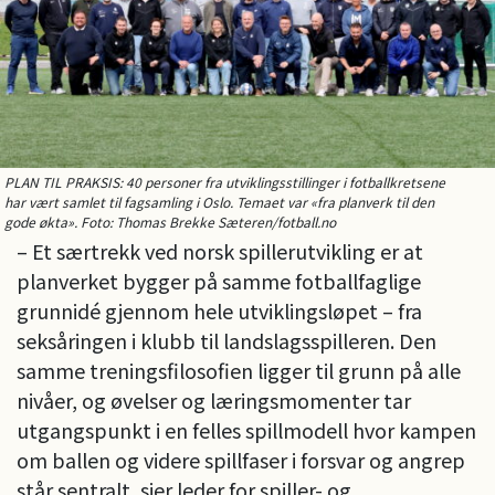
PLAN TIL PRAKSIS: 40 personer fra utviklingsstillinger i fotballkretsene
har vært samlet til fagsamling i Oslo. Temaet var «fra planverk til den
gode økta». Foto: Thomas Brekke Sæteren/fotball.no
– Et særtrekk ved norsk spillerutvikling er at
planverket bygger på samme fotballfaglige
grunnidé gjennom hele utviklingsløpet – fra
seksåringen i klubb til landslagsspilleren. Den
samme treningsfilosofien ligger til grunn på alle
nivåer, og øvelser og læringsmomenter tar
utgangspunkt i en felles spillmodell hvor kampen
om ballen og videre spillfaser i forsvar og angrep
står sentralt, sier leder for spiller- og