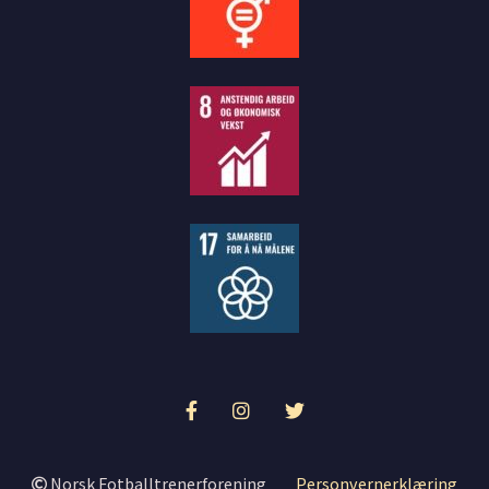
Norsk Fotballtrenerforening
Personvernerklæring