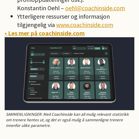
Konstantin Oehl –
oehl@coachinside.com
Ytterligere ressurser og informasjon
tilgjengelig via
www.coachinside.com
• Les mer på coachinside.com
SAMMENLIGNINGER: Med Coachinside kan all mulig relevant statistikk
om trenere hentes ut, og det er også mulig å sammenligne trenere
innenfor ulike parametre.