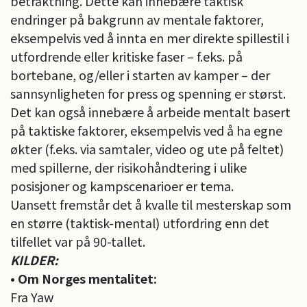
betraktning. Dette kan innebære taktisk
endringer på bakgrunn av mentale faktorer,
eksempelvis ved å innta en mer direkte spillestil i
utfordrende eller kritiske faser – f.eks. på
bortebane, og/eller i starten av kamper – der
sannsynligheten for press og spenning er størst.
Det kan også innebære å arbeide mentalt basert
på taktiske faktorer, eksempelvis ved å ha egne
økter (f.eks. via samtaler, video og ute på feltet)
med spillerne, der risikohåndtering i ulike
posisjoner og kampscenarioer er tema.
Uansett fremstår det å kvalle til mesterskap som
en større (taktisk-mental) utfordring enn det
tilfellet var på 90-tallet.
KILDER:
• Om Norges mentalitet:
Fra Yaw