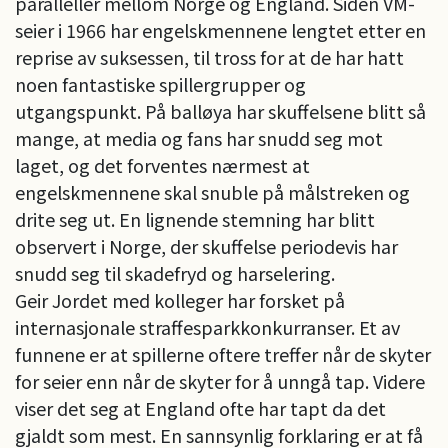
paralleller mellom Norge og England. Siden VM-
seier i 1966 har engelskmennene lengtet etter en
reprise av suksessen, til tross for at de har hatt
noen fantastiske spillergrupper og
utgangspunkt. På balløya har skuffelsene blitt så
mange, at media og fans har snudd seg mot
laget, og det forventes nærmest at
engelskmennene skal snuble på målstreken og
drite seg ut. En lignende stemning har blitt
observert i Norge, der skuffelse periodevis har
snudd seg til skadefryd og harselering.
Geir Jordet med kolleger har forsket på
internasjonale straffesparkkonkurranser. Et av
funnene er at spillerne oftere treffer når de skyter
for seier enn når de skyter for å unngå tap. Videre
viser det seg at England ofte har tapt da det
gjaldt som mest. En sannsynlig forklaring er at få