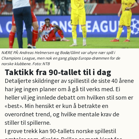
NÆRE PÅ: Andreas Helmersen og Bodø/Glimt var uhyre nær spill i
Champions League, men nok en gang glapp Europa-drømmen for de
norske klubbene. Foto: NTB
Taktikk fra 90-tallet til i dag
Detaljerte skildringer av spillestil de siste 40 årene
har jeg ingen planer om å gå til verks med. Ei
heller vil jeg innlede debatt om hvilken stil som er
«best». Min hensikt er kun å betrakte en
overordnet trend, og hvilke mentale krav de
stiller til spillerne.
I grove trekk kan 90-tallets norske spillestil
omtales som
direkte
. Drillos er mest kjent for