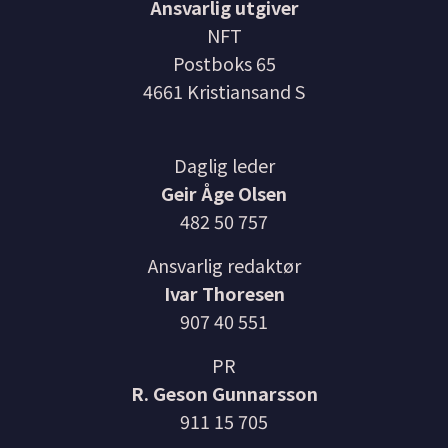
Ansvarlig utgiver
NFT
Postboks 65
4661 Kristiansand S
Daglig leder
Geir Åge Olsen
482 50 757
Ansvarlig redaktør
Ivar Thoresen
907 40 551
PR
R. Geson Gunnarsson
911 15 705