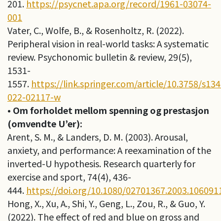
201.
https://psycnet.apa.org/record/1961-03074-
001
Vater, C., Wolfe, B., & Rosenholtz, R. (2022).
Peripheral vision in real-world tasks: A systematic
review. Psychonomic bulletin & review, 29(5),
1531-
1557.
https://link.springer.com/article/10.3758/s13
022-02117-w
• Om forholdet mellom spenning og prestasjon
(omvendte U’er):
Arent, S. M., & Landers, D. M. (2003). Arousal,
anxiety, and performance: A reexamination of the
inverted-U hypothesis. Research quarterly for
exercise and sport, 74(4), 436-
444.
https://doi.org/10.1080/02701367.2003.106091
Hong, X., Xu, A., Shi, Y., Geng, L., Zou, R., & Guo, Y.
(2022). The effect of red and blue on gross and