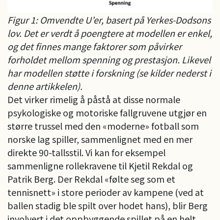
Figur 1: Omvendte U’er, basert på Yerkes-Dodsons
lov. Det er verdt å poengtere at modellen er enkel,
og det finnes mange faktorer som påvirker
forholdet mellom spenning og prestasjon. Likevel
har modellen støtte i forskning (se kilder nederst i
denne artikkelen).
Det virker rimelig å påstå at disse normale
psykologiske og motoriske fallgruvene utgjør en
større trussel med den «moderne» fotball som
norske lag spiller, sammenlignet med en mer
direkte 90-tallsstil. Vi kan for eksempel
sammenligne rollekravene til Kjetil Rekdal og
Patrik Berg. Der Rekdal «følte seg som et
tennisnett» i store perioder av kampene (ved at
ballen stadig ble spilt over hodet hans), blir Berg
involvert i det oppbyggende spillet på en helt