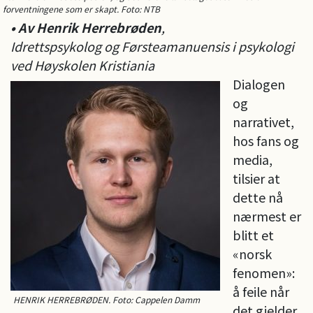
forventningene som er skapt. Foto: NTB
• Av Henrik Herrebrøden
,
Idrettspsykolog og Førsteamanuensis i psykologi
ved Høyskolen Kristiania
Dialogen
og
narrativet,
hos fans og
media,
tilsier at
dette nå
nærmest er
blitt et
«norsk
fenomen»:
å feile når
HENRIK HERREBRØDEN. Foto: Cappelen Damm
det gjelder