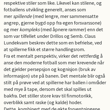
respektive stiler som like. Likevel kan stilene, og
fotballens utvikling generelt, anses som
mer
spillende
(med lengre, mer sammensatte
angrep, gjerne bygd opp fra egen forsvarssone)
og mer
kompleks
(med åpnere rammer) enn det
som var tilfellet under Drillos og Semb. Claus
Lundekvam beskrev dette som en befrielse, ved
at spillerne fikk et større handlingsrom.
Fra et mentalt perspektiv, virker det rettferdig å
anse den moderne fotball som mer krevende når
det gjelder persepsjon og kognisjon (bruk av
informasjon) ute på banen. Det mentale blir også
stilt på prøve ved at spillerne har ballen i områder
med mye å tape, dersom det skal spilles ut
bakfra. Det stiller store krav til finmotorikk,
overblikk samt raske (og kalde) hoder.
Dette, kombinert med de økte forventningene,