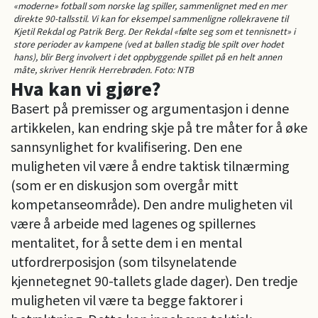
«moderne» fotball som norske lag spiller, sammenlignet med en mer
direkte 90-tallsstil. Vi kan for eksempel sammenligne rollekravene til
Kjetil Rekdal og Patrik Berg. Der Rekdal «følte seg som et tennisnett» i
store perioder av kampene (ved at ballen stadig ble spilt over hodet
hans), blir Berg involvert i det oppbyggende spillet på en helt annen
måte, skriver Henrik Herrebrøden. Foto: NTB
Hva kan vi gjøre?
Basert på premisser og argumentasjon i denne
artikkelen, kan endring skje på tre måter for å øke
sannsynlighet for kvalifisering. Den ene
muligheten vil være å endre taktisk tilnærming
(som er en diskusjon som overgår mitt
kompetanseområde). Den andre muligheten vil
være å arbeide med lagenes og spillernes
mentalitet, for å sette dem i en mental
utfordrerposisjon (som tilsynelatende
kjennetegnet 90-tallets glade dager). Den tredje
muligheten vil være ta begge faktorer i