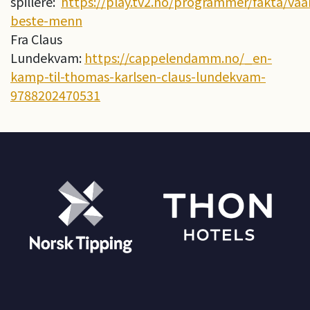
spillere:
https://play.tv2.no/programmer/fakta/vaa
beste-menn
Fra Claus
Lundekvam:
https://cappelendamm.no/_en-
kamp-til-thomas-karlsen-claus-lundekvam-
9788202470531