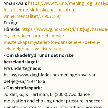
Amankwah:
https://www.tv2.no/mening_og_analyse
los-etter-norsk-fiasko-nasjon-uten-
vinnermentalitet/16957189/
Fra Åge
Håreide:
https://www.vg.no/sport/i/4BzjGg/hareide
og-solbakken-om-det-norske-
mesterskapsmysteriet-for-danskene-er-det-en-
selvfoelge-aa-kvalifisere-seg
• Om skadefryd rundt det norske
herrelandslaget:
Fra undertegnede:
https://www.dagbladet.no/meninger/hva-var-
det-jeg-sa/72974686
• Om straffespark:
Jordet, G., & Hartman, E. (2008). Avoidance
motivation and choking under pressure in soccer
penalty shootouts. Journal of sport and exercise