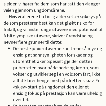
sjelden vi hører fra dem som har tatt den «lange»
veien gjennom ungdomsårene.
– Hvis vi allerede fra tidlig alder setter søkelys på
de som presterer best kan det gi økt risiko for
frafall, og vi mister unge utøvere med potensial til
å bli olympiske utøvere, skriver Grendstad og
nevner flere grunner til dette:
De beste juniorutøverne kan trene så mye og
ensidig at sannsynligheten for skader og
utbrenthet øker. Spesielt gjelder dette i
puberteten hvor både hode og kropp, som
vokser og utvikler seg i en voldsom fart, ikke
alltid klarer henge med på idrettens krav. En
«skjev» start på ungdomstiden eller et
ensidig fokus på prestasjon kan være uheldig
over tid.
Puberteten har stor betydning for