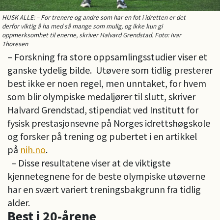
HUSK ALLE: – For trenere og andre som har en fot i idretten er det
derfor viktig å ha med så mange som mulig, og ikke kun gi
oppmerksomhet til enerne, skriver Halvard Grendstad. Foto: Ivar
Thoresen
– Forskning fra store oppsamlingsstudier viser et
ganske tydelig bilde. Utøvere som tidlig presterer
best ikke er noen regel, men unntaket, for hvem
som blir olympiske medaljører til slutt, skriver
Halvard Grendstad, stipendiat ved Institutt for
fysisk prestasjonsevne på Norges idrettshøgskole
og forsker på trening og pubertet i en artikkel
på
nih.no
.
– Disse resultatene viser at de viktigste
kjennetegnene for de beste olympiske utøverne
har en svært variert treningsbakgrunn fra tidlig
alder.
Best i 20-årene