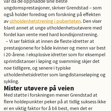
var da de oppnådde sine beste
ungdomsprestasjoner, skriver Grendstad – som
også holder foredrag om forskning på effekten
av
utholdenhetstrening i puberteten
. Den viser
blant annet at unge utholdenhetsutøvere med
fordel kan vente med hard kondisjonstrening.
– Vi ser faktisk at innen de fleste idretter at
prestasjonene for både kvinner og menn var best
i 20-årene. I eksplosive idretter som for eksempel
sprintdistanser i løping og svømming skjer det
noe tidligere, og senere i typiske
utholdenhetsidretter som langdistanseløping og
sykling.
Mister utøvere på veien
Med støtte i forskningen mener Grendstad at
flere holdepunkter peker på at tidlig suksess ikke
er en viktig faktor for å bli best, men det er