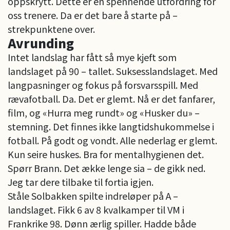
oppskrytt. Dette er en spennende utfordring for
oss trenere. Da er det bare å starte på –
strekpunktene over.
Avrunding
Intet landslag har fått så mye kjeft som
landslaget på 90 – tallet. Suksesslandslaget. Med
langpasninger og fokus på forsvarsspill. Med
rævafotball. Da. Det er glemt. Nå er det fanfarer,
film, og «Hurra meg rundt» og «Husker du» –
stemning. Det finnes ikke langtidshukommelse i
fotball. På godt og vondt. Alle nederlag er glemt.
Kun seire huskes. Bra for mentalhygienen det.
Spørr Brann. Det ække lenge sia – de gikk ned.
Jeg tar dere tilbake til fortia igjen.
Ståle Solbakken spilte indreløper på A –
landslaget. Fikk 6 av 8 kvalkamper til VM i
Frankrike 98. Dønn ærlig spiller. Hadde både