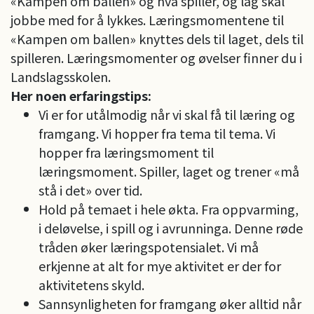
«Kampen om ballen» og hva spiller, og lag skal
jobbe med for å lykkes. Læringsmomentene til
«Kampen om ballen» knyttes dels til laget, dels til
spilleren. Læringsmomenter og øvelser finner du i
Landslagsskolen.
Her noen erfaringstips:
Vi er for utålmodig når vi skal få til læring og
framgang. Vi hopper fra tema til tema. Vi
hopper fra læringsmoment til
læringsmoment. Spiller, laget og trener «må
stå i det» over tid.
Hold på temaet i hele økta. Fra oppvarming,
i deløvelse, i spill og i avrunninga. Denne røde
tråden øker læringspotensialet. Vi må
erkjenne at alt for mye aktivitet er der for
aktivitetens skyld.
Sannsynligheten for framgang øker alltid når