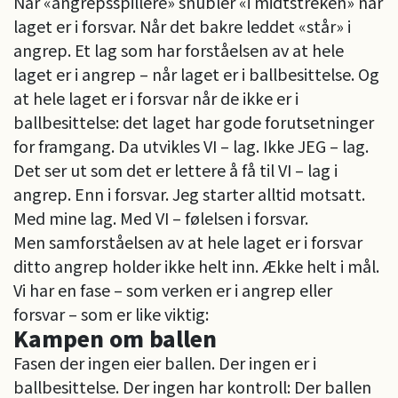
Når «angrepsspillere» snubler «i midtstreken» når
laget er i forsvar. Når det bakre leddet «står» i
angrep. Et lag som har forståelsen av at hele
laget er i angrep – når laget er i ballbesittelse. Og
at hele laget er i forsvar når de ikke er i
ballbesittelse: det laget har gode forutsetninger
for framgang. Da utvikles VI – lag. Ikke JEG – lag.
Det ser ut som det er lettere å få til VI – lag i
angrep. Enn i forsvar. Jeg starter alltid motsatt.
Med mine lag. Med VI – følelsen i forsvar.
Men samforståelsen av at hele laget er i forsvar
ditto angrep holder ikke helt inn. Ække helt i mål.
Vi har en fase – som verken er i angrep eller
forsvar – som er like viktig:
Kampen om ballen
Fasen der ingen eier ballen. Der ingen er i
ballbesittelse. Der ingen har kontroll: Der ballen