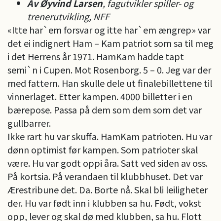
Av Øyvind Larsen
, fagutvikler spiller- og
trenerutvikling, NFF
«Itte har`em forsvar og itte har`em ængrep» var
det ei indignert Ham – Kam patriot som sa til meg
i det Herrens år 1971. HamKam hadde tapt
semi`n i Cupen. Mot Rosenborg. 5 – 0. Jeg var der
med fattern. Han skulle dele ut finalebillettene til
vinnerlaget. Etter kampen. 4000 billetter i en
bærepose. Passa på dem som dem som det var
gullbarrer.
Ikke rart hu var skuffa. HamKam patrioten. Hu var
dønn optimist før kampen. Som patrioter skal
være. Hu var godt oppi åra. Satt ved siden av oss.
På kortsia. På verandaen til klubbhuset. Det var
Ærestribune det. Da. Borte nå. Skal bli leiligheter
der. Hu var født inn i klubben sa hu. Født, vokst
opp, lever og skal dø med klubben, sa hu. Flott