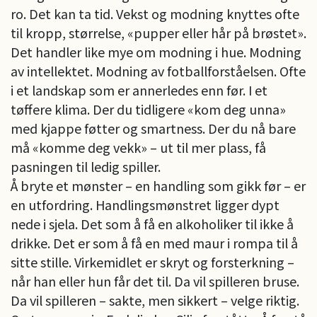
ro. Det kan ta tid. Vekst og modning knyttes ofte
til kropp, størrelse, «pupper eller hår på brøstet».
Det handler like mye om modning i hue. Modning
av intellektet. Modning av fotballforståelsen. Ofte
i et landskap som er annerledes enn før. I et
tøffere klima. Der du tidligere «kom deg unna»
med kjappe føtter og smartness. Der du nå bare
må «komme deg vekk» – ut til mer plass, få
pasningen til ledig spiller.
Å bryte et mønster – en handling som gikk før – er
en utfordring. Handlingsmønstret ligger dypt
nede i sjela. Det som å få en alkoholiker til ikke å
drikke. Det er som å få en med maur i rompa til å
sitte stille. Virkemidlet er skryt og forsterkning –
når han eller hun får det til. Da vil spilleren bruse.
Da vil spilleren – sakte, men sikkert – velge riktig.