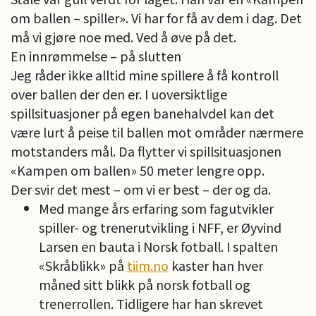
om ballen – spiller». Vi har for få av dem i dag. Det
må vi gjøre noe med. Ved å øve på det.
En innrømmelse – på slutten
Jeg råder ikke alltid mine spillere å få kontroll
over ballen der den er. I uoversiktlige
spillsituasjoner på egen banehalvdel kan det
være lurt å peise til ballen mot områder nærmere
motstanders mål. Da flytter vi spillsituasjonen
«Kampen om ballen» 50 meter lengre opp.
Der svir det mest – om vi er best – der og da.
Med mange års erfaring som fagutvikler
spiller- og trenerutvikling i NFF, er Øyvind
Larsen en bauta i Norsk fotball. I spalten
«Skråblikk» på
tiim.no
kaster han hver
måned sitt blikk på norsk fotball og
trenerrollen. Tidligere har han skrevet