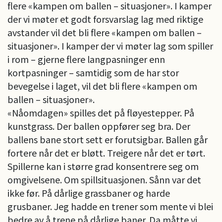
flere «kampen om ballen – situasjoner». I kamper
der vi møter et godt forsvarslag lag med riktige
avstander vil det bli flere «kampen om ballen –
situasjoner». I kamper der vi møter lag som spiller
i rom – gjerne flere langpasninger enn
kortpasninger – samtidig som de har stor
bevegelse i laget, vil det bli flere «kampen om
ballen – situasjoner».
«Nåomdagen» spilles det på fløyestepper. På
kunstgrass. Der ballen oppfører seg bra. Der
ballens bane stort sett er forutsigbar. Ballen går
fortere når det er bløtt. Treigere når det er tørt.
Spillerne kan i større grad konsentrere seg om
omgivelsene. Om spillsituasjonen. Sånn var det
ikke før. På dårlige grassbaner og harde
grusbaner. Jeg hadde en trener som mente vi blei
bedre av å trene på dårlige baner. Da måtte vi