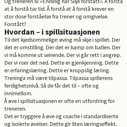
Og treneren si: «Endelig har Silje forstått». Å forstå
at å forstå tar tid. Å forstå at å forstå krever en
stor dose forståelse fra trener og omgivelse.
Forstått?
Hvordan – i spillsituasjonen
Til det kjedsommelige: øving må skje i spillet. Der
det er omstilling. Der det er kamp om ballen. Der
vi må komme ut seirende. Der vi går rett i angrep.
Der vi roer det ned. Dette er gjenkjenning. Dette
er erfaringslæring. Dette er kroppslig læring.
Treninga må være tilpassa. Tilpassa spillerens
ferdighetsnivå. Så de får det til – ofte og
innimellom.
Å øve i spillsituasjonen er ofte en utfordring for
treneren.
Det er tryggere å øve og coache i standardiserte
og isolerte øvelser. Dette gir liten læringseffekt.