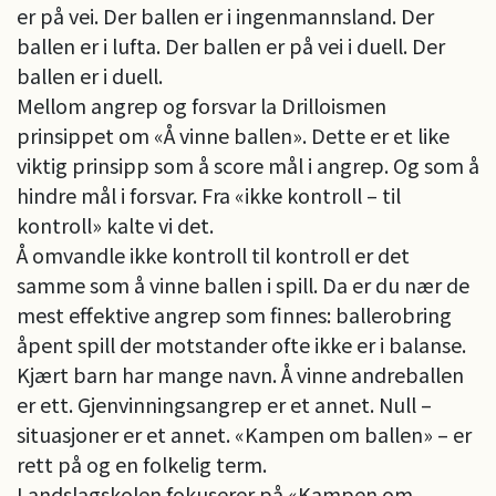
er på vei. Der ballen er i ingenmannsland. Der
ballen er i lufta. Der ballen er på vei i duell. Der
ballen er i duell.
Mellom angrep og forsvar la Drilloismen
prinsippet om «Å vinne ballen». Dette er et like
viktig prinsipp som å score mål i angrep. Og som å
hindre mål i forsvar. Fra «ikke kontroll – til
kontroll» kalte vi det.
Å omvandle ikke kontroll til kontroll er det
samme som å vinne ballen i spill. Da er du nær de
mest effektive angrep som finnes: ballerobring
åpent spill der motstander ofte ikke er i balanse.
Kjært barn har mange navn. Å vinne andreballen
er ett. Gjenvinningsangrep er et annet. Null –
situasjoner er et annet. «Kampen om ballen» – er
rett på og en folkelig term.
Landslagskolen fokuserer på «Kampen om