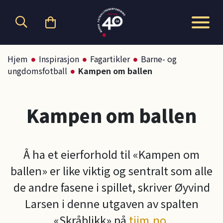
Hopp til hovedinnhold
Hjem
Inspirasjon
Fagartikler
Barne- og
ungdomsfotball
Kampen om ballen
Kampen om ballen
Å ha et eierforhold til «Kampen om
ballen» er like viktig og sentralt som alle
de andre fasene i spillet, skriver Øyvind
Larsen i denne utgaven av spalten
«Skråblikk» på
tiim.no
.