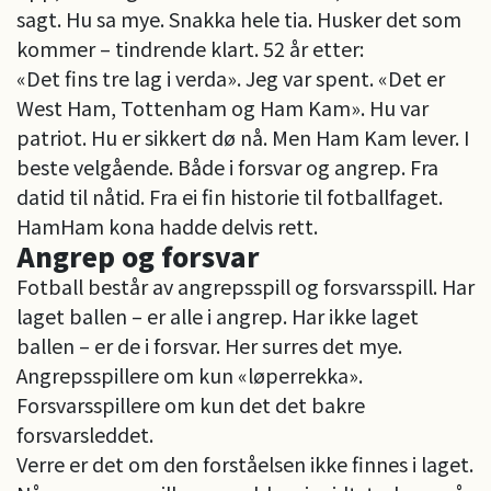
sagt. Hu sa mye. Snakka hele tia. Husker det som
kommer – tindrende klart. 52 år etter:
«Det fins tre lag i verda». Jeg var spent. «Det er
West Ham, Tottenham og Ham Kam». Hu var
patriot. Hu er sikkert dø nå. Men Ham Kam lever. I
beste velgående. Både i forsvar og angrep. Fra
datid til nåtid. Fra ei fin historie til fotballfaget.
HamHam kona hadde delvis rett.
Angrep og forsvar
Fotball består av angrepsspill og forsvarsspill. Har
laget ballen – er alle i angrep. Har ikke laget
ballen – er de i forsvar. Her surres det mye.
Angrepsspillere om kun «løperrekka».
Forsvarsspillere om kun det det bakre
forsvarsleddet.
Verre er det om den forståelsen ikke finnes i laget.