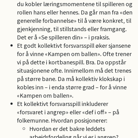
du kobler læringsmomentene til spilleren og
rollen hans eller hennes. Da går man fra «den
generelle forbannelse» til å være konkret, til
gjenkjenning, til stillstands eller framgang.
Det er å «Se spilleren din» – i praksis.
Et godt kollektivt forsvarsspill øker sjansene
for å vinne «Kampen om ballen». Ofte trener
vi på dette i kortbanespill. Bra. Da oppstår
situasjonene ofte. Innimellom må det trenes
på større bane. Da må kollektiv klokskap i
kobles inn – i enda større grad – for å vinne
«Kampen om ballen».
Et kollektivt forsvarsspill inkluderer
«forsvaret i angrep» eller «def i off» – på
folkemunne. Hvordan posisjonerer:
Hvordan er det bakre leddets
arbeidsfordeling når vi er i angrep?