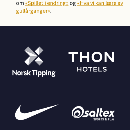
om
«Spillet i endring»
og
«Hva vi kan lære av
gullårganger»
.