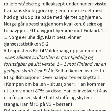
rolleforståelse og rolleaksept under huden: visste
hva hans skulle gjøre og gjennomførte det med
hud og hår. Spilte både med hjertet og hjernen.
Norge går ubeseira gjennom kvaliken. 6 seire og
to uavgjort. Ett uavgjort hjemme mot Finland. 1 –
1. Norge er uheldig. Klart best. Vinner
sjansestatistikken 9-2.
Aftenpostens Bertil Valderhaug oppsummerer:
«Den såkalte Drillostilen er gørr kjedelig og
forutsigbar på sitt verste. 1 – 1 mot Finland var en
gedigen skuffelse»
. Ståle Solbakken er involvert i
61 spillsituasjoner. Over halvparten er knytta til
«Kampen om ballen – situasjoner». Han kommer
ut som vinner i 87% av disse. Han er involvert i 4 av
ni målsjanser, skulle hatt straffe og skyter i
stanga. Han får 5 på VG – børsen!
Ståle var gull verdt for laget. Han var en «Kampen